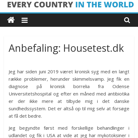
Skip
Every
to
content
Country
in
Anbefaling: Housetest.dk
the
Jeg har siden juni 2019 været kronisk syg med en langt
World
række problemer, herunder skimmelsvamp. Jeg fik en
diagnose på kronisk borrelia fra Odense
Universitetshospital og efter en måned med antibiotika
Every
er der ikke mere at tilbyde mig i det danske
Country
sundhedssystem. Det er altså op til mig selv at forsøge
in
at få det bedre.
the
World
Jeg begyndte først med forskellige behandlinger i
udlandet og fik i USA at vide at jeg har mykotoksiner i