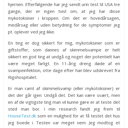
hjernen. Efterfølgende har jeg sendt urin test til USA tre
gange, der er ingen tvivl om, at jeg har disse
mykotoksiner i kroppen. Om det er hovedårsagen,
medårsag eller uden betydning for de symptomer jeg
pt. oplever ved jeg ikke.
En ting er dog sikkert for mig, mykotoksiner som er
giftstoffer, som dannes af skimmelsvampe er helt
sikkert en god ting at undgå og noget der potentielt kan
være meget farligt. En 11-årig dreng døde af en
svampeinfektion, otte dage efter han blev udskrevet fra
Rigshospitalet.
Er man ramt af skimmelsvamp (eller mykotoksiner) er
det der går igen: Undgå det. Det kan være svært, men
en af de vigtigste ting man vil kunne gøre er at teste det
sted man bor. I min research fandt jeg frem til
HouseTest.dk
som en mulighed for at få testet det hus
jeg boede i. Testen var meget nem. Jeg modtog et